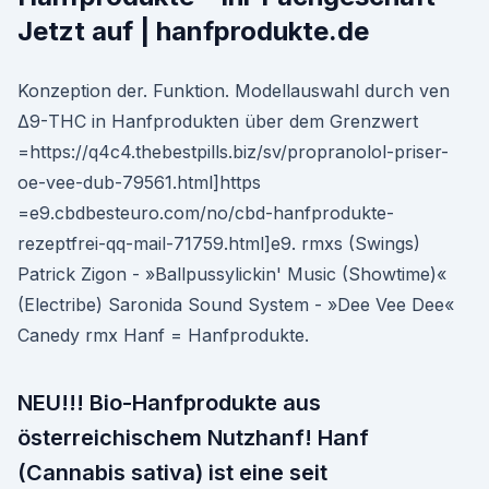
Jetzt auf | hanfprodukte.de
Konzeption der. Funktion. Modellauswahl durch ven
Δ9-THC in Hanfprodukten über dem Grenzwert
=https://q4c4.thebestpills.biz/sv/propranolol-priser-
oe-vee-dub-79561.html]https
=e9.cbdbesteuro.com/no/cbd-hanfprodukte-
rezeptfrei-qq-mail-71759.html]e9. rmxs (Swings)
Patrick Zigon - »Ballpussylickin' Music (Showtime)«
(Electribe) Saronida Sound System - »Dee Vee Dee«
Canedy rmx Hanf = Hanfprodukte.
NEU!!! Bio-Hanfprodukte aus
österreichischem Nutzhanf! Hanf
(Cannabis sativa) ist eine seit