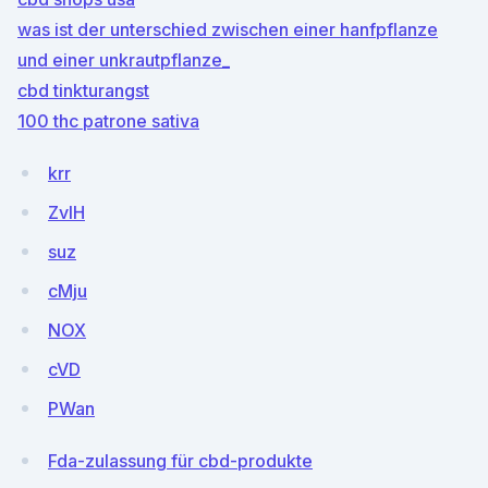
was ist der unterschied zwischen einer hanfpflanze
und einer unkrautpflanze_
cbd tinkturangst
100 thc patrone sativa
krr
ZvIH
suz
cMju
NOX
cVD
PWan
Fda-zulassung für cbd-produkte