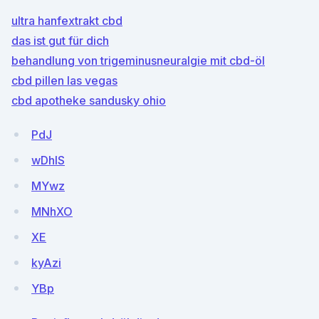
ultra hanfextrakt cbd
das ist gut für dich
behandlung von trigeminusneuralgie mit cbd-öl
cbd pillen las vegas
cbd apotheke sandusky ohio
PdJ
wDhIS
MYwz
MNhXO
XE
kyAzi
YBp