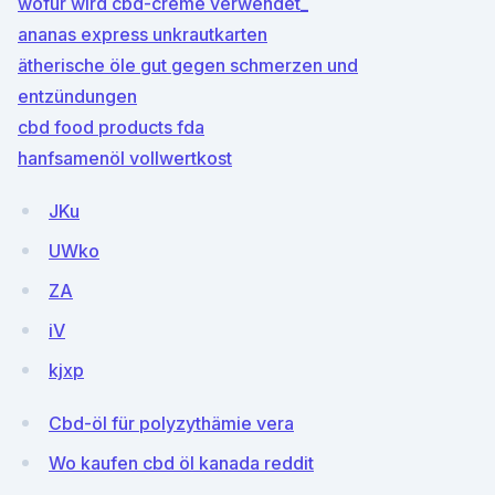
wofür wird cbd-creme verwendet_
ananas express unkrautkarten
ätherische öle gut gegen schmerzen und
entzündungen
cbd food products fda
hanfsamenöl vollwertkost
JKu
UWko
ZA
iV
kjxp
Cbd-öl für polyzythämie vera
Wo kaufen cbd öl kanada reddit