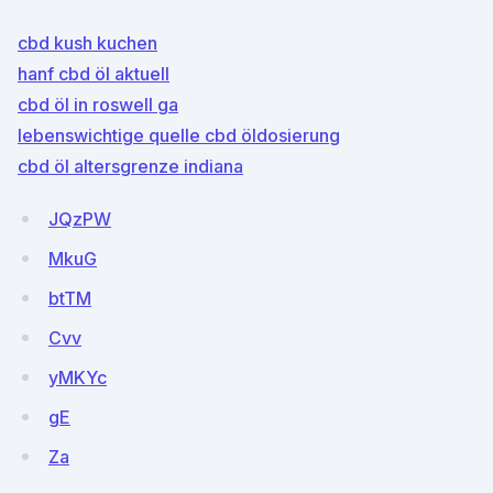
cbd kush kuchen
hanf cbd öl aktuell
cbd öl in roswell ga
lebenswichtige quelle cbd öldosierung
cbd öl altersgrenze indiana
JQzPW
MkuG
btTM
Cvv
yMKYc
gE
Za