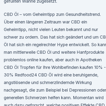
gefüllten Wanne zugesetzt.
CBD Öl – vom Geheimtipp zum Gesundheitstrend.
Über einen längeren Zeitraum war CBD ein
Geheimtipp, nicht vielen Leuten bekannt und nur
schwer zu ordern. Das hat sich geändert und um C
Öl hat sich ein regelrechter Hype entwickelt. So kan
man mittlerweile CBD Öl und weitere Hanfprodukte
problemlos online kaufen, aber auch in Apotheken
CBD Öl Tropfen für Ihre Wohlbefinden kaufen 10% -
30% Redfood24 CBD Öl wird eine beruhigende,
angstlösende und schmerzlindernde Wirkung
nachgesagt, die zum Beispiel bei Depressionen ode
generellen Schmerzen helfen kann. Momentan wird
auch dazu geforscht, welche positiven Effekte CBD