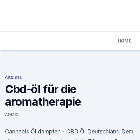
Skip
to
content
HOME
CBD OIL
Cbd-öl für die
aromatherapie
ADMIN
Cannabis Öl dampfen - CBD Öl Deutschland Dem