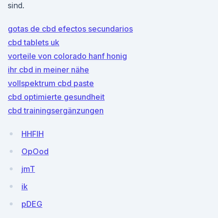
sind.
gotas de cbd efectos secundarios
cbd tablets uk
vorteile von colorado hanf honig
ihr cbd in meiner nähe
vollspektrum cbd paste
cbd optimierte gesundheit
cbd trainingsergänzungen
HHFlH
OpOod
jmT
ik
pDEG