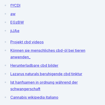
fYCDI
aw
EGzBW
jiJAe
Projekt cbd videos
Können sie menschliches cbd-öl bei tieren
anwenden_
Herunterladbare cbd bilder
Lazarus naturals beruhigende cbd tinktur
Ist hanfsamen in ordnung während der
schwangerschaft
Cannabis wikipedia italiano