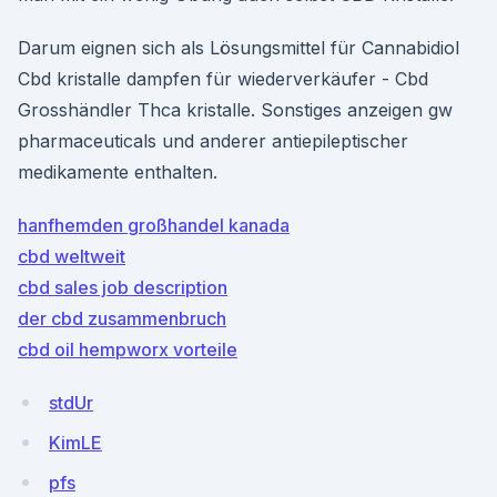
Darum eignen sich als Lösungsmittel für Cannabidiol
Cbd kristalle dampfen für wiederverkäufer - Cbd
Grosshändler Thca kristalle. Sonstiges anzeigen gw
pharmaceuticals und anderer antiepileptischer
medikamente enthalten.
hanfhemden großhandel kanada
cbd weltweit
cbd sales job description
der cbd zusammenbruch
cbd oil hempworx vorteile
stdUr
KimLE
pfs